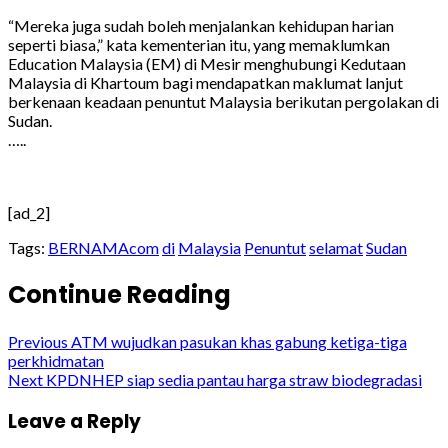
“Mereka juga sudah boleh menjalankan kehidupan harian
seperti biasa,” kata kementerian itu, yang memaklumkan
Education Malaysia (EM) di Mesir menghubungi Kedutaan
Malaysia di Khartoum bagi mendapatkan maklumat lanjut
berkenaan keadaan penuntut Malaysia berikutan pergolakan di
Sudan.
…..
[ad_2]
Tags:
BERNAMAcom
di
Malaysia
Penuntut
selamat
Sudan
Continue Reading
Previous
ATM wujudkan pasukan khas gabung ketiga-tiga
perkhidmatan
Next
KPDNHEP siap sedia pantau harga straw biodegradasi
Leave a Reply