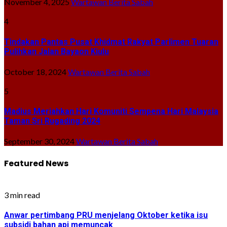
November 4, 2025
Wartawan Berita Sabah
4
Tindakan Pantas Pusat Khidmat Rakyat Parlimen Tuaran
Pulihkan Jalan Bayaon Kiulu
October 18, 2024
Wartawan Berita Sabah
5
Madius Meriahkan Hari Komuniti Sempena Hari Malaysia
Taman Sri Rugading 2024
September 30, 2024
Wartawan Berita Sabah
Featured News
3 min read
Anwar pertimbang PRU menjelang Oktober ketika isu
subsidi bahan api memuncak