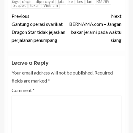
cincin
dipercayai
juta
ke
kes
lari
RM289
Tags:
Suspek
tukar
Vietnam
Previous
Next
Gantung operasi syarikat
BERNAMA.com – Jangan
Dragon Star tidak jejaskan
bakar jerami pada waktu
perjalanan penumpang
siang
Leave a Reply
Your email address will not be published.
Required
fields are marked
*
Comment
*