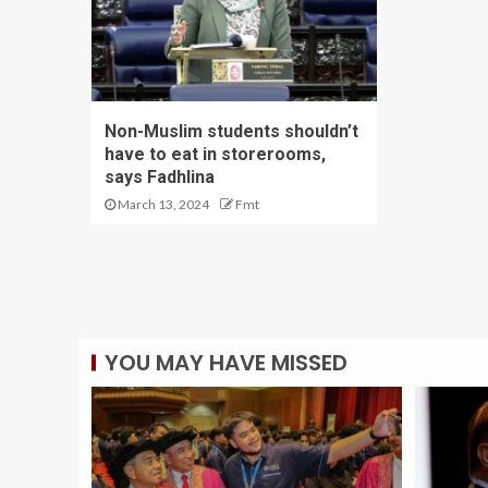
Non-Muslim students shouldn’t
have to eat in storerooms,
says Fadhlina
March 13, 2024
Fmt
YOU MAY HAVE MISSED