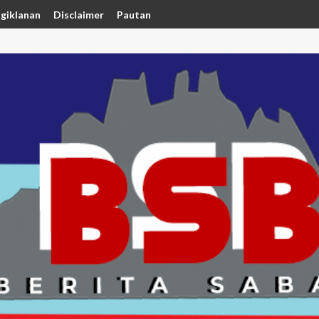
giklanan
Disclaimer
Pautan