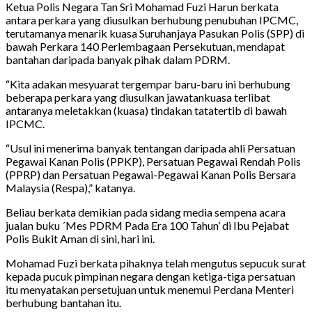
Ketua Polis Negara Tan Sri Mohamad Fuzi Harun berkata
antara perkara yang diusulkan berhubung penubuhan IPCMC,
terutamanya menarik kuasa Suruhanjaya Pasukan Polis (SPP) di
bawah Perkara 140 Perlembagaan Persekutuan, mendapat
bantahan daripada banyak pihak dalam PDRM.
“Kita adakan mesyuarat tergempar baru-baru ini berhubung
beberapa perkara yang diusulkan jawatankuasa terlibat
antaranya meletakkan (kuasa) tindakan tatatertib di bawah
IPCMC.
“Usul ini menerima banyak tentangan daripada ahli Persatuan
Pegawai Kanan Polis (PPKP), Persatuan Pegawai Rendah Polis
(PPRP) dan Persatuan Pegawai-Pegawai Kanan Polis Bersara
Malaysia (Respa),” katanya.
Beliau berkata demikian pada sidang media sempena acara
jualan buku ´Mes PDRM Pada Era 100 Tahun’ di Ibu Pejabat
Polis Bukit Aman di sini, hari ini.
Mohamad Fuzi berkata pihaknya telah mengutus sepucuk surat
kepada pucuk pimpinan negara dengan ketiga-tiga persatuan
itu menyatakan persetujuan untuk menemui Perdana Menteri
berhubung bantahan itu.