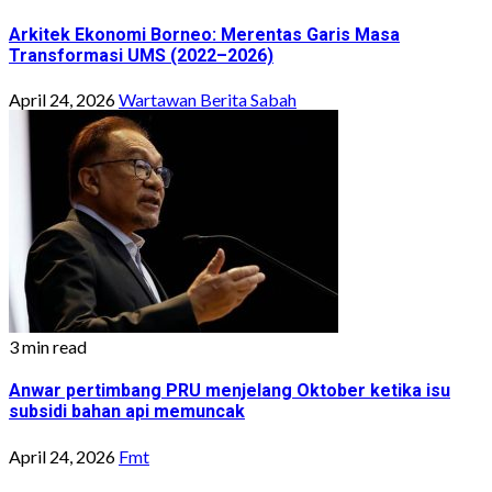
Arkitek Ekonomi Borneo: Merentas Garis Masa
Transformasi UMS (2022–2026)
April 24, 2026
Wartawan Berita Sabah
3 min read
Anwar pertimbang PRU menjelang Oktober ketika isu
subsidi bahan api memuncak
April 24, 2026
Fmt