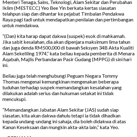
Menteri Tenaga, Sains, Teknologi, Alam Sekitar dan Perubahan
Iklim (MESTECC) Yeo Bee Yin berkata kertas siasatan
telahpun siap dan dihantar ke pejabat Timbalan Pendakwa
Raya pagi tadi untuk mendapatkan penilaian dan pertimbangan
untuk mendakwa.
“(Dan) kita harap dapat dakwa (suspek) esok di mahkamah.
Jika sabit kesalahan, dia akan dipenjara maksimum lima tahun
dan juga denda RM500,000 di bawah Seksyen 34B Akta Kualiti
Alam Sekeliling 1974,” kata beliau kepada pemberita di Menara
Aqabah, Majlis Perbandaran Pasir Gudang (MPPG) di sini hari
ini.
Beliau juga telah menghubungi Peguam Negara Tommy
Thomas mengenai kemungkinan mengenakan beberapa
tuduhan terhadap suspek memandangkan kesalahan yang
dilakukan adalah serius dan hukuman setakat ini tidak
mencukupi.
“Memandangkan Jabatan Alam Sekitar (JAS) sudah siap
siasatan, kita akan dakwa dahulu tetapi ia tidak dihadkan
kepada undang-undang ini sahaja, dia boleh didakwa di atas
Kanun Keseksaan dan mungkin akta-akta lain,” kata Yeo.