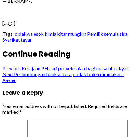
— BERNAMA
[ad_2]
Tags:
didakwa
esok
kimia
kitar
mungkin
Pemilik
semula
sisa
Syarikat
tayar
Continue Reading
Previous
Kerajaan PH cari penyelesaian bagi masalah rakyat
Next
Perlombongan bauksit tetap tidak boleh dimulakan -
Xavier
Leave a Reply
Your email address will not be published.
Required fields are
marked
*