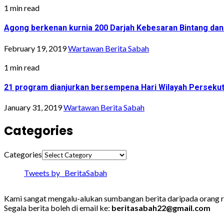
1 min read
Agong berkenan kurnia 200 Darjah Kebesaran Bintang dan
February 19, 2019
Wartawan Berita Sabah
1 min read
21 program dianjurkan bersempena Hari Wilayah Perseku
January 31, 2019
Wartawan Berita Sabah
Categories
Categories
Tweets by _BeritaSabah
Kami sangat mengalu-alukan sumbangan berita daripada orang ra
Segala berita boleh di email ke:
beritasabah22@gmail.com