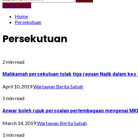
Watch Online
Home
Persekutuan
Persekutuan
2 min read
Mahkamah persekutuan tolak tiga rayuan Najib dalam kes 
April 10, 2019
Wartawan Berita Sabah
1 min read
Anwar boleh rujuk persoalan perlembagaan mengenai M
March 14, 2019
Wartawan Berita Sabah
1 min read