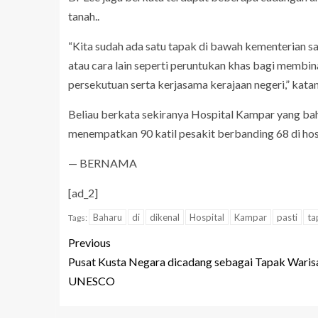
tanah..
“Kita sudah ada satu tapak di bawah kementerian s
atau cara lain seperti peruntukan khas bagi membin
persekutuan serta kerjasama kerajaan negeri,” kata
Beliau berkata sekiranya Hospital Kampar yang baha
menempatkan 90 katil pesakit berbanding 68 di hosp
— BERNAMA
[ad_2]
Baharu
di
dikenal
Hospital
Kampar
pasti
ta
Tags:
Previous
Pusat Kusta Negara dicadang sebagai Tapak Waris
UNESCO