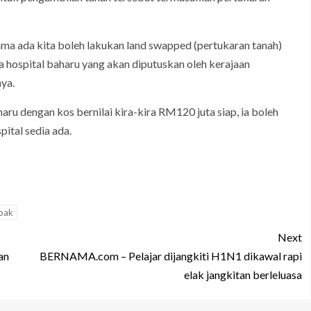
ama ada kita boleh lakukan land swapped (pertukaran tanah)
a hospital baharu yang akan diputuskan oleh kerajaan
nya.
ru dengan kos bernilai kira-kira RM120 juta siap, ia boleh
ital sedia ada.
pak
Next
an
BERNAMA.com – Pelajar dijangkiti H1N1 dikawal rapi
elak jangkitan berleluasa