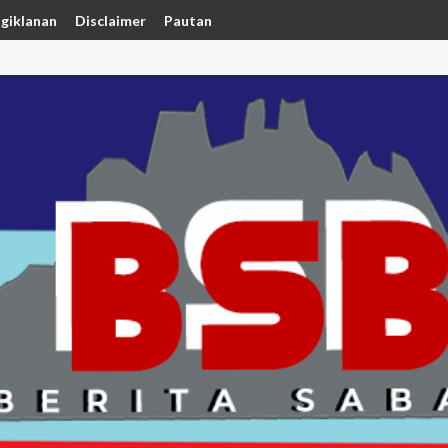
giklanan
Disclaimer
Pautan