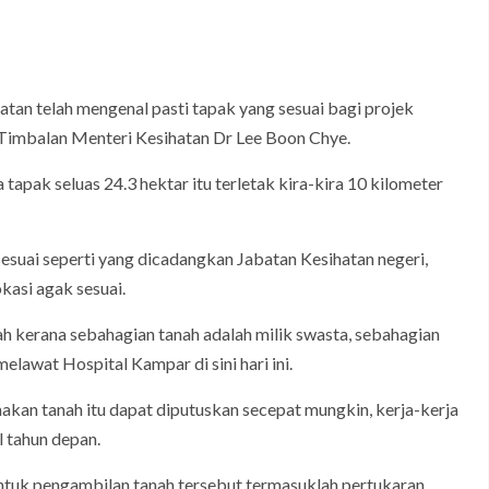
an telah mengenal pasti tapak yang sesuai bagi projek
 Timbalan Menteri Kesihatan Dr Lee Boon Chye.
apak seluas 24.3 hektar itu terletak kira-kira 10 kilometer
sesuai seperti yang dicadangkan Jabatan Kesihatan negeri,
kasi agak sesuai.
 kerana sebahagian tanah adalah milik swasta, sebahagian
elawat Hospital Kampar di sini hari ini.
kan tanah itu dapat diputuskan secepat mungkin, kerja-kerja
 tahun depan.
ntuk pengambilan tanah tersebut termasuklah pertukaran