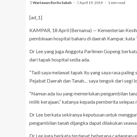
Wartawan Berita Sabah
April 19, 2019
1 min read
[ad_1]
KAMPAR, 18 April (Bernama) — Kementerian Kesihat
pembinaan hospital baharu di daerah Kampar, kata
Dr Lee yang juga Anggota Parlimen Gopeng berkata t
dari tapak hospital sedia ada.
“Tadi saya melawat tapak itu yang saya rasa paling 
Pejabat Daerah dan Tanah… saya tengok dari segi lo
“Namun ada isu yang memerlukan pengambilan tanah
milik kerajaan,” katanya kepada pemberita selepas m
Dr Lee berkata sekiranya keputusan untuk mengguna
pengambilan tanah dijangka dapat dilakukan seawal
Dr Lee juga berkata terdapat beberapa cadangan u