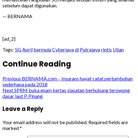
sebelum dapat digunakan.
— BERNAMA
[ad_2]
Tags:
5G
April
bermula
Cyberjaya
di
Putrajaya
rintis
Ujian
Continue Reading
Previous
BERNAMA.com – Insurans hayat catat pertumbuhan
sederhana pada 2018
Next
SPRM buka enam kertas siasatan berhubung terowong
dasar laut P. Pinang
Leave a Reply
Your email address will not be published.
Required fields are
marked
*