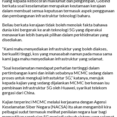
ruang kepada kebocoran maklumat dan pengintipan, Gobind
berkata soal keselamatan merupakan keutamaan kerajaan
dalam membuat semua keputusan termasuk aspek penggunaan
dan pembangunan infrastruktur teknologi baharu.
Beliau berkata kerajaan tidak boleh menolak fakta bahawa
dunia kini bergerak ke arah teknologi 5G yang diperakui
menawarkan lebih banyak pilihan dalam perkhidmatan yang
disediakan.
“Kami mahu menyediakan infrastruktur yang boleh diakses,
berkualiti tinggi, kos yang munasabah namun pada masa sama
kami juga mahu menyediakan infrastruktur yang selamat.
“Soal keselamatan mendapat perhatian tertinggi dalam
pertimbangan kami dan inilah sebabnya MCMC sedang dalam
proses untuk mengkaji infrastuktur 5G,” katanya, merujuk
kepada kajian yang sedang dijalankan MCMC berkenaan isu
pembinaan infrastruktur 5G oleh Huawei, syarikat telekom
gergasi dari China.
Kajian terperinci MCMC melalui kerjasama dengan Agensi
Keselamatan Siber Negara (NACSA) itu akan mengambil kira
pelbagai sudut termasuk melihat penilaian negara luar bagi
memastikan rangkaian 5G menjadi sebuah sistem yang selamat