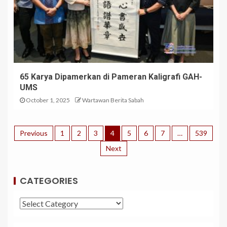
65 Karya Dipamerkan di Pameran Kaligrafi GAH-
UMS
October 1, 2025
Wartawan Berita Sabah
Previous
1
2
3
4
5
6
7
…
539
Next
CATEGORIES