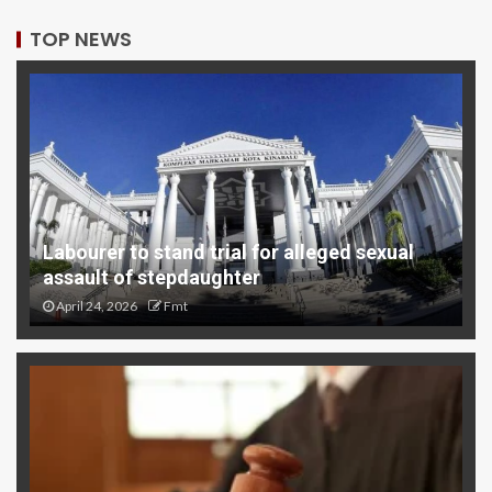
TOP NEWS
Labourer to stand trial for alleged sexual
assault of stepdaughter
April 24, 2026
Fmt