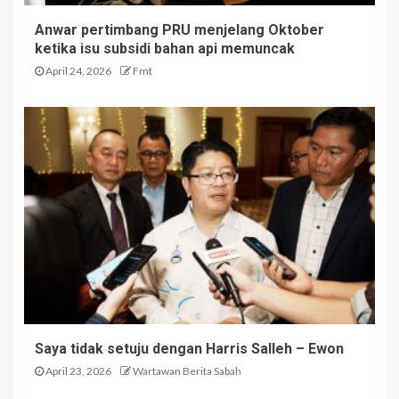
Madius Meriahkan Hari
Anwar pertimbang PRU menjelang Oktober
Komuniti Sempena Hari
ketika isu subsidi bahan api memuncak
Malaysia Taman Sri Rugading
2024
April 24, 2026
Fmt
5
Sunduan Nabalu : Hak 40
peratus –Maruah dan ekonomi
kini di Sabah
1
Saya tidak setuju dengan Harris Salleh – Ewon
April 23, 2026
Wartawan Berita Sabah