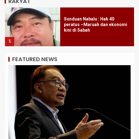
RAKYAT
PERTUBUHAN ORANG ASAL
SABAH SERU KERAJAAN PUSAT
DAN AGC TIDAK TERUSKAN
RAYUAN ISU 40% HASIL SABAH
2
FEATURED NEWS
Rayuan AGC Gugat Keyakinan
Pelabur, Iklim Ekonomi Sabah –
BAYAHAN
3
Tindakan Pantas Pusat Khidmat
Rakyat Parlimen Tuaran
Pulihkan Jalan Bayaon Kiulu
4