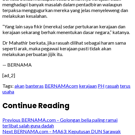
menghadapi banyak masalah dalam pentadbiran walaupun
terpaksa menggugurkan mereka yang jelas menyeleweng dan
melakukan kesalahan.
“Yang lain saya fikir (mereka) sedar pertukaran kerajaan dan
kerajaan sekarang berhak menentukan dasar negara,” katanya.
Dr Mahathir berkata, jika rasuah dilihat sebagai haram sama
seperti arak, maka pegawai kerajaan pasti tidak akan
melakukan perbuatan jijik itu.
— BERNAMA
[ad_2]
Tags:
akan
banteras
BERNAMAcom
kerajaan
PH
rasuah
terus
usaha
Continue Reading
Previous
BERNAMA.com – Golongan belia paling ramai
terlibat salah guna dadah
Next
BERNAMA.com – MA63: Keputusan DUN Sarawak