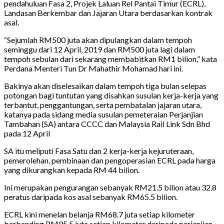
pendahuluan Fasa 2, Projek Laluan Rel Pantai Timur (ECRL),
Landasan Berkembar dan Jajaran Utara berdasarkan kontrak
asal.
“Sejumlah RM500 juta akan dipulangkan dalam tempoh
seminggu dari 12 April, 2019 dan RM500 juta lagi dalam
tempoh sebulan dari sekarang membabitkan RM1 bilion,” kata
Perdana Menteri Tun Dr Mahathir Mohamad hari ini.
Bakinya akan diselesaikan dalam tempoh tiga bulan selepas
potongan bagi tuntutan yang disahkan susulan kerja-kerja yang
terbantut, penggantungan, serta pembatalan jajaran utara,
katanya pada sidang media susulan pemeteraian Perjanjian
Tambahan (SA) antara CCCC dan Malaysia Rail Link Sdn Bhd
pada 12 April
SA itu meliputi Fasa Satu dan 2 kerja-kerja kejuruteraan,
pemerolehan, pembinaan dan pengoperasian ECRL pada harga
yang dikurangkan kepada RM 44 bilion.
Ini merupakan pengurangan sebanyak RM21.5 bilion atau 32.8
peratus daripada kos asal sebanyak RM65.5 bilion.
ECRL kini menelan belanja RM68.7 juta setiap kilometer
berbanding RM95.5 juta setiap kilometer daripada perjanjian