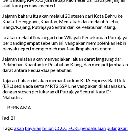
asal, kata perdana menteri.
Jajaran baharu itu akan melalui 20 stesen dari Kota Bahru ke
Kuala Terengganu, Kuantan, Mentakab dan melalui Jelebu,
Bangi/Kajang, Putrajaya Sentral dan ke Pelabuhan Klang.
Ia akan melalui lima negari dan Wilayah Persekutuan Putrajaya
berbanding empat sebelum ini, yang akan membolehkan lebih
banyak negeri memperoleh manfaat limpahan ekonomi.
Jajaran selatan akan menyediakan laluan darat langsung dari
Pelabuhan Kuantan ke Pelabuhan Klang, dan menjadi jambatan
darat antara kedua-dua pelabuhan.
Jajaran baharu ini akan memanfaatkan KLIA Express Rail Link
(ERL) sedia ada serta MRT2 SSP Line yang akan dilaksanakan,
dengan stesen pertukaran di Putrajaya Sentral, kata Dr
Mahathir.
— BERNAMA
[ad_2]
Tags:
akan
bayaran
bilion
CCCC
ECRL
pendahuluan
pulangkan