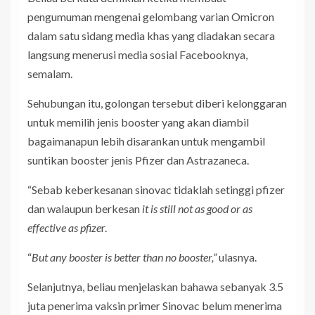
pengumuman mengenai gelombang varian Omicron
dalam satu sidang media khas yang diadakan secara
langsung menerusi media sosial Facebooknya,
semalam.
Sehubungan itu, golongan tersebut diberi kelonggaran
untuk memilih jenis booster yang akan diambil
bagaimanapun lebih disarankan untuk mengambil
suntikan booster jenis Pfizer dan Astrazaneca.
“Sebab keberkesanan sinovac tidaklah setinggi pfizer
dan walaupun berkesan
it is still not as good or as
effective as pfize
r.
“
But any booster is better than no booster,”
ulasnya.
Selanjutnya, beliau menjelaskan bahawa sebanyak 3.5
juta penerima vaksin primer Sinovac belum menerima