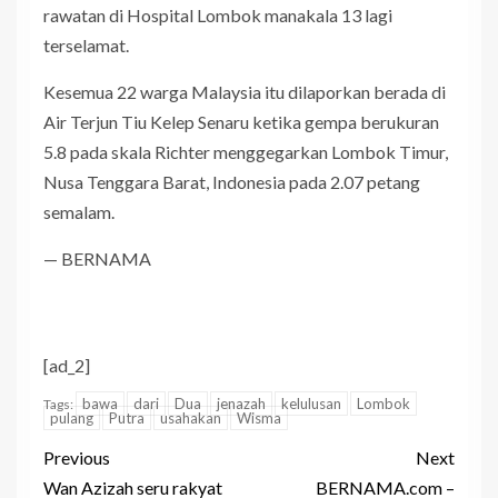
rawatan di Hospital Lombok manakala 13 lagi
terselamat.
Kesemua 22 warga Malaysia itu dilaporkan berada di
Air Terjun Tiu Kelep Senaru ketika gempa berukuran
5.8 pada skala Richter menggegarkan Lombok Timur,
Nusa Tenggara Barat, Indonesia pada 2.07 petang
semalam.
— BERNAMA
[ad_2]
bawa
dari
Dua
jenazah
kelulusan
Lombok
Tags:
pulang
Putra
usahakan
Wisma
Previous
Next
Wan Azizah seru rakyat
BERNAMA.com –