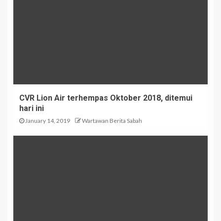
CVR Lion Air terhempas Oktober 2018, ditemui
hari ini
January 14, 2019
Wartawan Berita Sabah