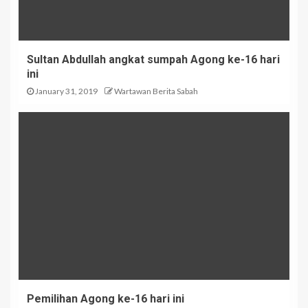
Sultan Abdullah angkat sumpah Agong ke-16 hari
ini
January 31, 2019
Wartawan Berita Sabah
Pemilihan Agong ke-16 hari ini