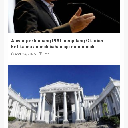
Anwar pertimbang PRU menjelang Oktober
ketika isu subsidi bahan api memuncak
April 24, 2026
Fmt