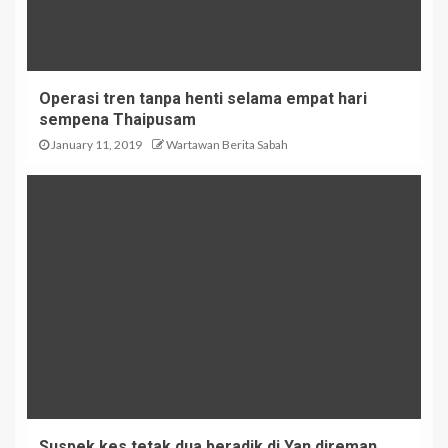
Operasi tren tanpa henti selama empat hari
sempena Thaipusam
January 11, 2019
Wartawan Berita Sabah
Suspek kes tetak dua beradik di Yan direman