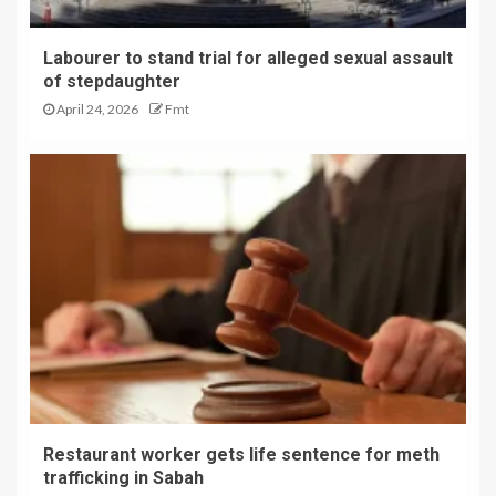
Labourer to stand trial for alleged sexual assault
of stepdaughter
April 24, 2026
Fmt
Restaurant worker gets life sentence for meth
trafficking in Sabah