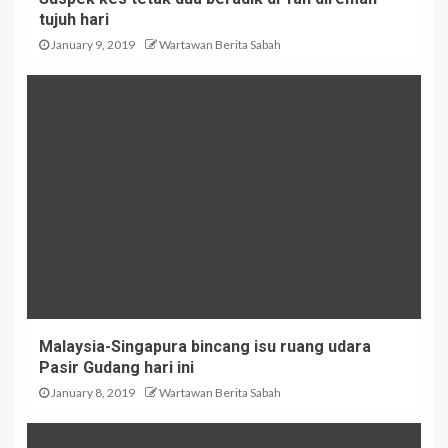
tujuh hari
January 9, 2019
Wartawan Berita Sabah
Malaysia-Singapura bincang isu ruang udara
Pasir Gudang hari ini
January 8, 2019
Wartawan Berita Sabah