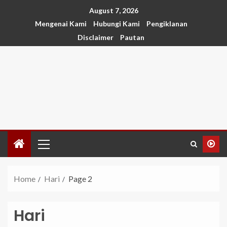
August 7, 2026
Mengenai Kami
Hubungi Kami
Pengiklanan
Disclaimer
Pautan
Home
Hari
Page 2
Hari