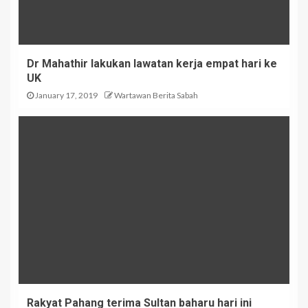
Dr Mahathir lakukan lawatan kerja empat hari ke
UK
January 17, 2019
Wartawan Berita Sabah
Rakyat Pahang terima Sultan baharu hari ini