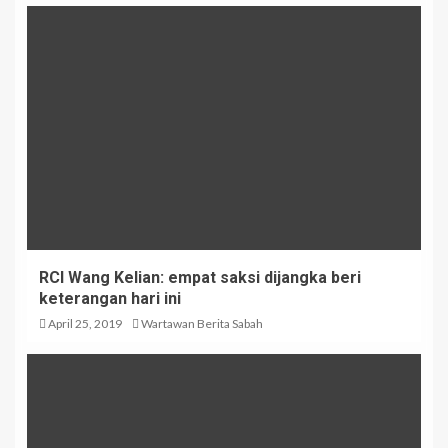
RCI Wang Kelian: empat saksi dijangka beri
keterangan hari ini
April 25, 2019
Wartawan Berita Sabah