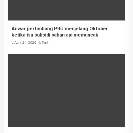
Anwar pertimbang PRU menjelang Oktober
ketika isu subsidi bahan api memuncak
April 24, 2026
Fmt