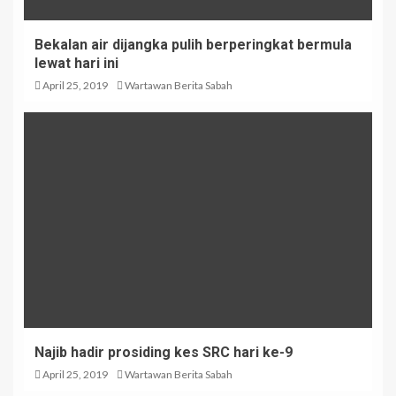
Bekalan air dijangka pulih berperingkat bermula
lewat hari ini
April 25, 2019
Wartawan Berita Sabah
Najib hadir prosiding kes SRC hari ke-9
April 25, 2019
Wartawan Berita Sabah