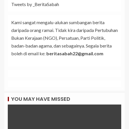
Tweets by _BeritaSabah
Kami sangat mengalu-alukan sumbangan berita
daripada orang ramai. Tidak kira daripada Pertubuhan
Bukan Kerajaan (NGO), Persatuan, Parti Politik,
badan-badan agama, dan sebagainya. Segala berita
boleh di email ke:
beritasabah22@gmail.com
YOU MAY HAVE MISSED