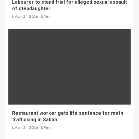
Labourer to stand trial for alleged sexual assault
of stepdaughter
April 24, 2026
Fmt
Restaurant worker gets life sentence for meth
trafficking in Sabah
April 24, 2026
Fmt