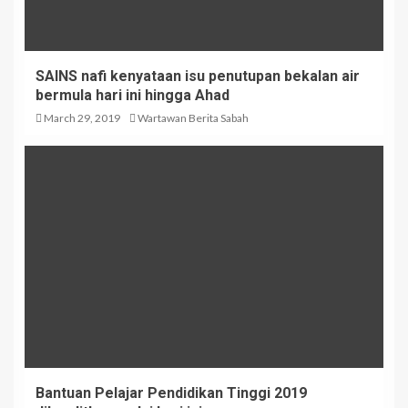
SAINS nafi kenyataan isu penutupan bekalan air
bermula hari ini hingga Ahad
March 29, 2019
Wartawan Berita Sabah
Bantuan Pelajar Pendidikan Tinggi 2019