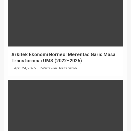
Arkitek Ekonomi Borneo: Merentas Garis Masa
Transformasi UMS (2022–2026)
April 24, 2026
Wartawan Berita Sabah