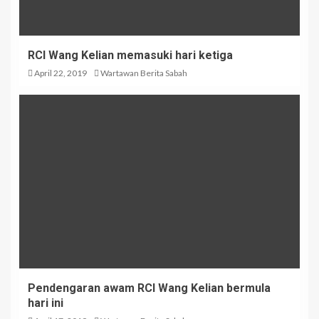
RCI Wang Kelian memasuki hari ketiga
April 22, 2019
Wartawan Berita Sabah
Pendengaran awam RCI Wang Kelian bermula
hari ini