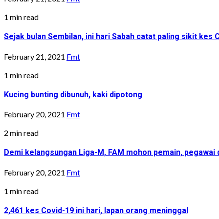
1 min read
Sejak bulan Sembilan, ini hari Sabah catat paling sikit kes 
February 21, 2021
Fmt
1 min read
Kucing bunting dibunuh, kaki dipotong
February 20, 2021
Fmt
2 min read
Demi kelangsungan Liga-M, FAM mohon pemain, pegawai di
February 20, 2021
Fmt
1 min read
2,461 kes Covid-19 ini hari, lapan orang meninggal