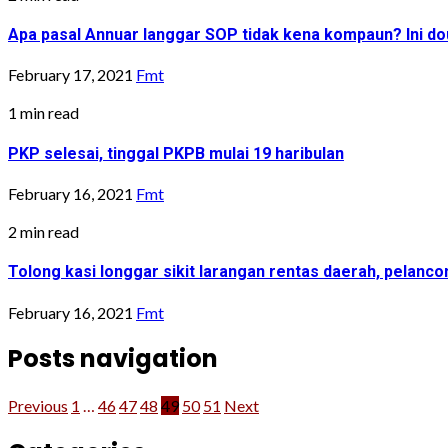
Apa pasal Annuar langgar SOP tidak kena kompaun? Ini do
February 17, 2021
Fmt
1 min read
PKP selesai, tinggal PKPB mulai 19 haribulan
February 16, 2021
Fmt
2 min read
Tolong kasi longgar sikit larangan rentas daerah, pelan
February 16, 2021
Fmt
Posts navigation
Previous
1
…
46
47
48
49
50
51
Next