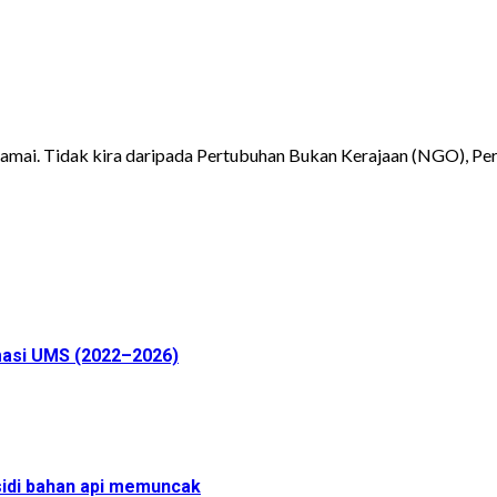
mai. Tidak kira daripada Pertubuhan Bukan Kerajaan (NGO), Pers
masi UMS (2022–2026)
sidi bahan api memuncak