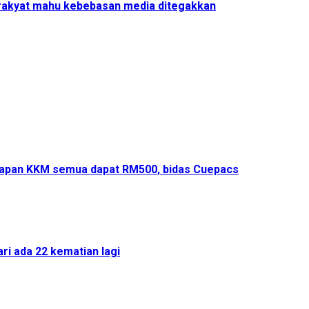
i rakyat mahu kebebasan media ditegakkan
adapan KKM semua dapat RM500, bidas Cuepacs
ri ada 22 kematian lagi