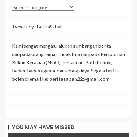
Tweets by _BeritaSabah
Kami sangat mengalu-alukan sumbangan berita
daripada orang ramai. Tidak kira daripada Pertubuhan
Bukan Kerajaan (NGO), Persatuan, Parti Politik,
badan-badan agama, dan sebagainya. Segala berita
boleh di email ke:
beritasabah22@gmail.com
YOU MAY HAVE MISSED