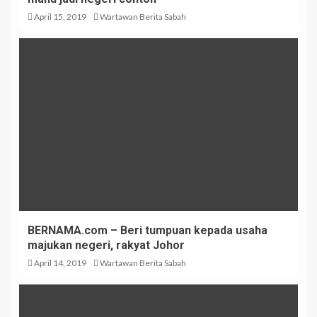
April 15, 2019
Wartawan Berita Sabah
BERNAMA.com – Beri tumpuan kepada usaha
majukan negeri, rakyat Johor
April 14, 2019
Wartawan Berita Sabah