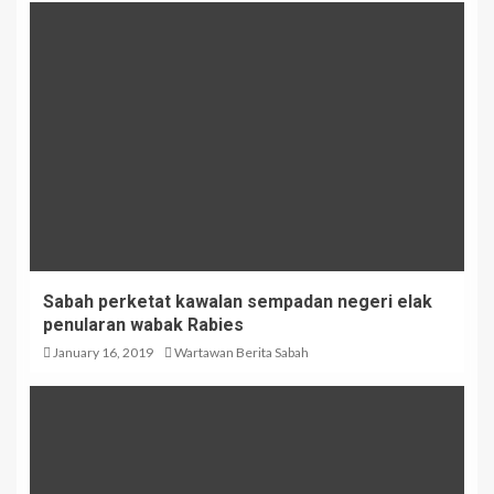
Sabah perketat kawalan sempadan negeri elak
penularan wabak Rabies
January 16, 2019
Wartawan Berita Sabah