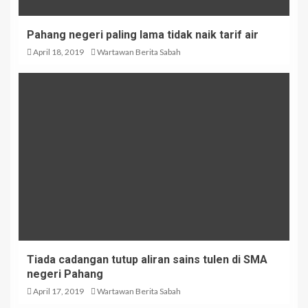
Pahang negeri paling lama tidak naik tarif air
April 18, 2019
Wartawan Berita Sabah
Tiada cadangan tutup aliran sains tulen di SMA
negeri Pahang
April 17, 2019
Wartawan Berita Sabah