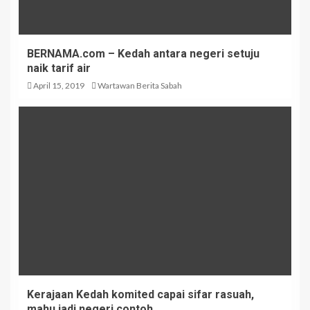
BERNAMA.com – Kedah antara negeri setuju
naik tarif air
April 15, 2019
Wartawan Berita Sabah
Kerajaan Kedah komited capai sifar rasuah,
mahu jadi negeri contoh