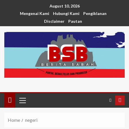
August 10, 2026
Mengenai Kami
Hubungi Kami
Pengiklanan
Disclaimer
Pautan
Home
negeri