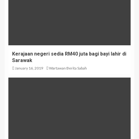
Kerajaan negeri sedia RM40 juta bagi bayi lahir di
Sarawak
January 16, 2019
Wartawan Berita Sabah